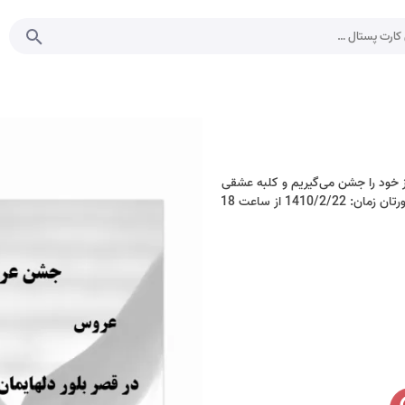
 خود را جشن می‌گیریم و کلبه عشقی
می‌سازیم میان باغ فرداها، زینت قصرمان دوچندان می شود با حضورتان زمان: 1410/2/22 از ساعت 18