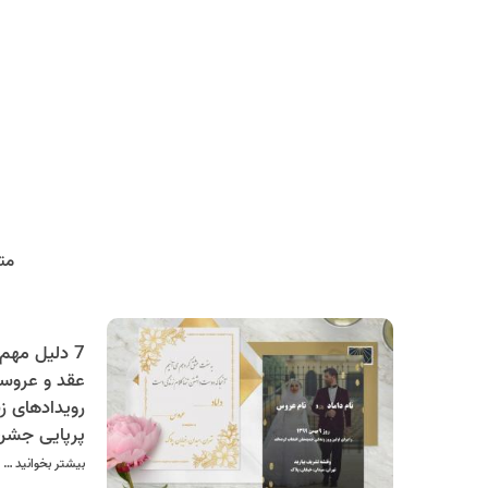
مت
عقد و عروسی
رویدادهای ز
پرپایی جشن 
برخوردار اس
بیشتر بخوانید …