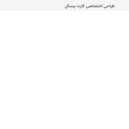
طراحی اختصاصی کارت پستال
راهنمای ساخت کارت پستال دیجیتال
تماس با ما
وبلاگ
کارت عروسی آنلاین
متن برای کارت پستال
متن تبریک تولد
متن تبریک تولد مرداد ماهی
کارت ترحیم دیجیتال
تحصیل و آموزش