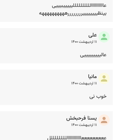
عااااااااااللللللللللیییییبیییی
بینظییییییییررررررررههههههههههه
علی
۱۱ اردیبهشت ۱۴۰۰
عالیییییییییی
مانیا
۱۱ اردیبهشت ۱۴۰۰
خوب نی
یسنا فرحبخش
۱۱ اردیبهشت ۱۴۰۰
عععععععععااااااااااالللللللللل