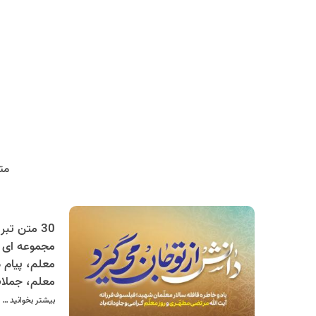
مت
مجموعه ای ک
معلم، پیام 
معلم، جملات
های ویژه روز
بیشتر بخوانید …