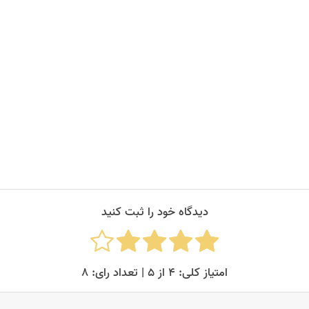
علمان عزیزتان، زیبا ترین متن
را پیدا کنید و در چند ثانیه
اختصاصی روز معلم بسازید.
دیدگاه خود را ثبت کنید
امتیاز کلی: ۴ از ۵ | تعداد رای: ۸