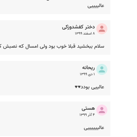
عالییییی
دختر کفشدوزکی
۸ اسفند ۱۳۹۹
سلام ببخشید قبلا خوب بود ولی امسال که نصبش کردم یه ک
ریحانه
۱ دی ۱۳۹۹
عالییی بودد♥️♥️
هستی
۴ آذر ۱۳۹۹
عالییییییی