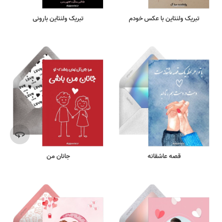
تبریک ولنتاین با عکس خودم
تبریک ولنتاین بارونی
قصه عاشقانه
جانان من