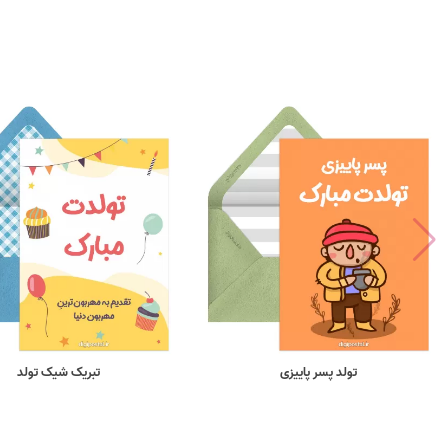
تولد پسر پاییزی
تبریک شیک تولد