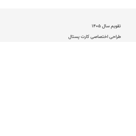
تقویم سال ۱۴۰۵
طراحی اختصاصی کارت پستال
راهنمای ساخت کارت پستال دیجیتال
تماس با ما
وبلاگ
کارت عروسی آنلاین
متن برای کارت پستال
متن تبریک تولد
متن تبریک تولد مرداد ماهی
کارت ترحیم دیجیتال