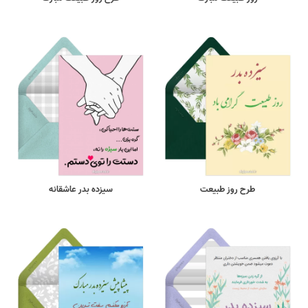
طرح روز طبیعت
سیزده بدر عاشقانه