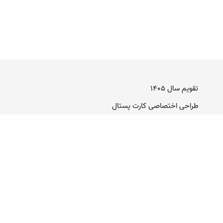
تقویم سال ۱۴۰۵
طراحی اختصاصی کارت پستال
راهنمای ساخت کارت پستال دیجیتال
تماس با ما
وبلاگ
کارت عروسی آنلاین
متن برای کارت پستال