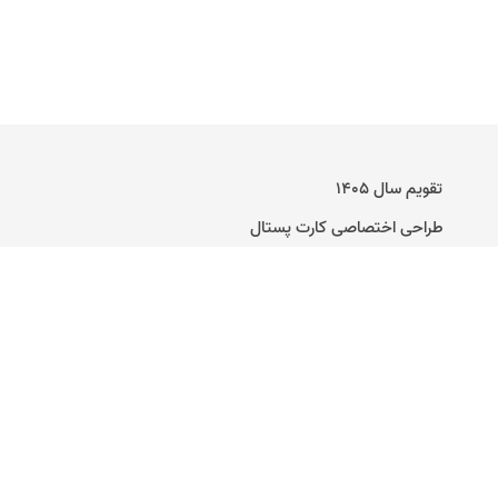
تقویم سال ۱۴۰۵
طراحی اختصاصی کارت پستال
راهنمای ساخت کارت پستال دیجیتال
تماس با ما
وبلاگ
کارت عروسی آنلاین
متن برای کارت پستال