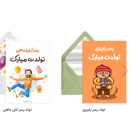
تولد پسر پاییزی
تولد پسر آبان ماهی