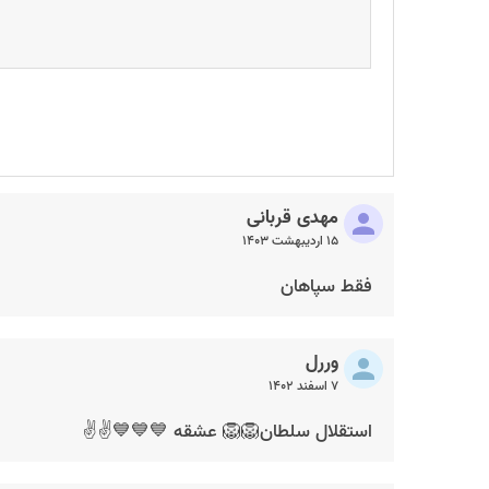
مهدی قربانی
۱۵ اردیبهشت ۱۴۰۳
فقط سپاهان
وررل
۷ اسفند ۱۴۰۲
استقلال سلطان🦁🦁 عشقه 💙💙💙✌✌