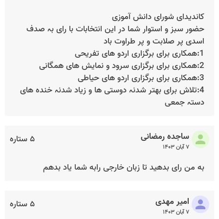
کاندیدای شورای دانش آموزی
حضور سبز و استوار شما در این انتخابات با رای بہ صدف
اسدی پر صلابت و پر طراوت باد
1:ھمکاری برای برگزاری اردو ھای تفریحی
2:ھمکاری برای برگزاری سرود و نمایش ھای ھمگانی
3:ھمکاری برای برگزاری اردو ھای حیاطی
4:تلاش برای بھتر شدنہ دوستی ھا و زیاد شدنہ خندہ ھای
دستہ جمعی
ساجده رمضانی
۵ ستاره
۷ آبان ۱۴۰۳
به من رای بدهید تا زبان خارجی رابه شما یاد بدهم
امیر مهدی
۵ ستاره
۷ آبان ۱۴۰۳