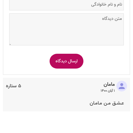
مامان
۵ ستاره
۱ آبان ۱۴۰۰
عـشـق مـن مـامـان