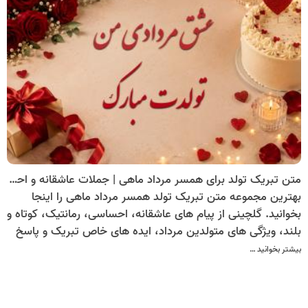
متن تبریک تولد برای همسر مرداد ماهی | جملات عاشقانه و احساسی + کارت تبریک دیجیتال تولد مرداد ماهی
بهترین مجموعه متن تبریک تولد همسر مرداد ماهی را اینجا
بخوانید. گلچینی از پیام های عاشقانه، احساسی، رمانتیک، کوتاه و
بلند، ویژگی های متولدین مرداد، ایده های خاص تبریک و پاسخ
به سوالات پرتکرار برای تبریکی متفاوت و ماندگار.
بیشتر بخوانید …