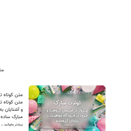
مت
متن کوتاه ت
و آشنایان ب
مبارک ساده
شما آماده کر
بیشتر بخوانید …