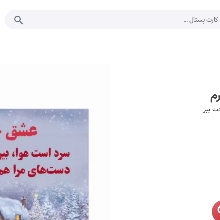
م
ت ببر