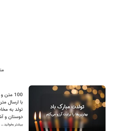
مت
با ارسال مت
تولد به مخا
دوستان و آشن
کنید.
بیشتر بخوانید …