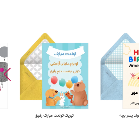
ولد پسر بچه
تبریک تولدت مبارک رفیق