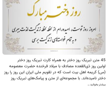
45 متن تبریک روز دختر به همراه کارت تبریک روز دختر
اولین روز ذی‌القعده مصادف با میلاد فرخنده حضرت معصومه
(س) کریمه اهل بیت است که در تقویم ملی ایران این روز را روز
دختر نامیده‌اند. با مجموعه‌ای از متن و پیامک‌های تبریک روز
دختر به همراه کارت تبریک روز دختر همراه ما باشید.
بیشتر بخوانید …