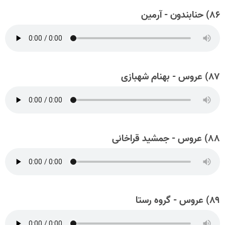
۸۶) حنابندون - آرمین
۸۷) عروس - بهنام شهبازی
۸۸) عروس - جمشید قراخانی
۸۹) عروس - گروه رستا