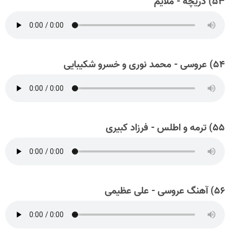
۵۳) دریچه - ملایم
۵۴) عروسی - محمد نوری و خسرو شکیبایی
۵۵) ترمه و اطلس - فرزاد کبیری
۵۶) آهنگ عروسی - علی عظیمی