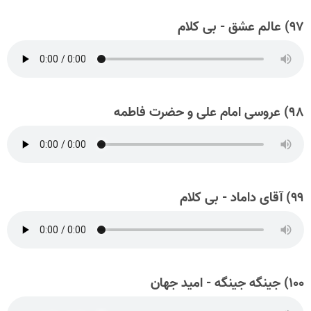
۹۷) عالم عشق - بی کلام
۹۸) عروسی امام علی و حضرت فاطمه
۹۹) آقای داماد - بی کلام
۱۰۰) جینگه جینگه - امید جهان