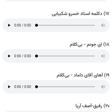
۱۷) دکلمه استاد خسرو شکیبایی
۱۸) ای جونم - بی‌کلام
۱۹) آهای آقای داماد - بی‌کلام
۲۰) رفیق-آصف آریا