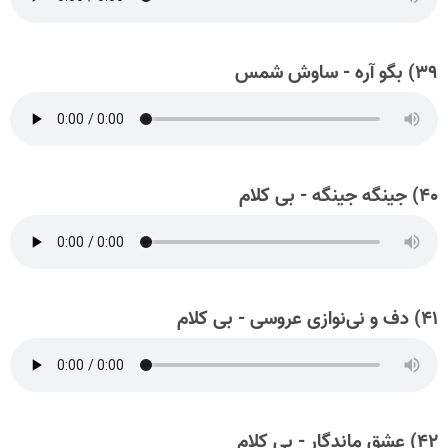
۳۹) بگو آره - ساوش شمس
۴۰) جینگه جینگه - بی کلام
۴۱) دف و نی‌نوازی عروسی - بی کلام
۴۲) عشق ماندگار - بی کلام