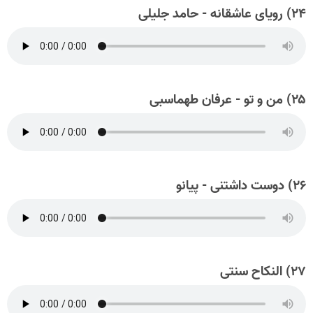
۲۴) رویای عاشقانه - حامد جلیلی
۲۵) من و تو - عرفان طهماسبی
۲۶) دوست داشتنی - پیانو
۲۷) النکاح سنتی