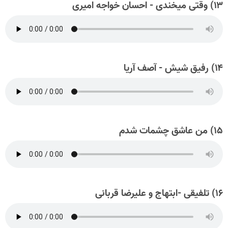
۱۳) وقتی میخندی - احسان خواجه امیری
۱۴) رفیق شیش - آصف آریا
۱۵) من عاشق چشمات شدم
۱۶) تلفیقی -ابتهاج و علیرضا قربانی