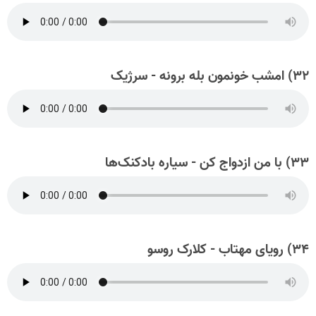
۳۲) امشب خونمون بله برونه - سرژیک
۳۳) با من ازدواج کن - سیاره بادکنک‌ها
۳۴) رویای مهتاب - کلارک روسو