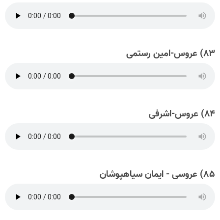
۸۳) عروس-امین رستمی
۸۴) عروس-اشرفی
۸۵) عروسی - ایمان سیاهپوشان