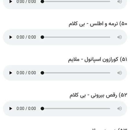
۵۰) ترمه و اطلس - بی کلام
۵۱) کورازون اسپانول - ملايم
۵۲) رقص بیرونی - بی کلام