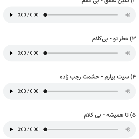
۲) نگین عشق - بی کلام
۳) عطر تو - بی‌کلام
۴) سیت بیارم - حشمت رجب زاده
۵) تا همیشه - بی کلام