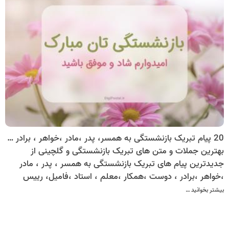
20 پیام تبریک بازنشستگی به همسر، پدر ،مادر ،خواهر ، برادر ، دوست ، همکار ،معلم ،استاد ، فامیل ،رییس
بهترین جملات و متن های تبریک بازنشستگی و گلچینی از
جدیدترین پیام های تبریک بازنشستگی به همسر ، پدر ، مادر
،خواهر ،برادر ، دوست ،همکار ،معلم ، استاد ،فامیل، رییس
بیشتر بخوانید …