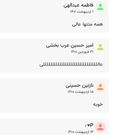
فاطمه عبدالهی
۱ اردیبهشت ۱۴۰۱
همه متنها عالی
امیر حسین عرب بخشی
۳۱ فروردین ۱۴۰۱
عالللللللللللللللللللللللللللللللی
نازنین حسینی
۱۵ اردیبهشت ۱۴۰۰
خوبه
P♥♪
۱۴ اردیبهشت ۱۴۰۰