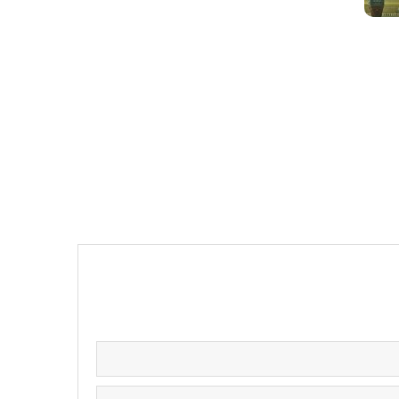
ولادت پیامبر اکرم (ص) و کارت پستال
دیجیتال تبریک میلاد حضرت محمد (ص)
را مشاهده کنید.