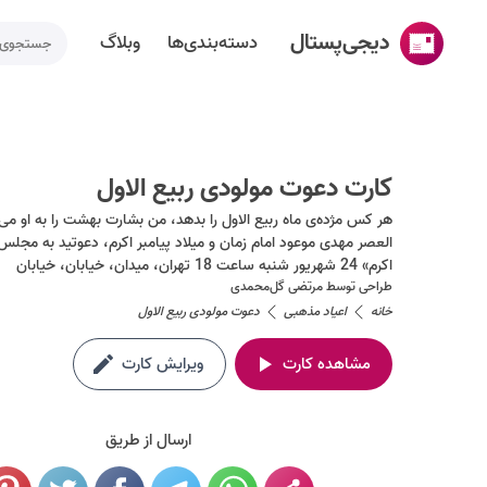
دیجی‌پستال
دسته‌بندی‌ها
وبلاگ
خانه
ساخت کارت پستال
کارت دعوت مولودی ربیع الاول
دسته‌بندی‌ها
هر کس مژده‌ی ماه ربیع الاول را بدهد، من بشارت بهشت را به او می
العصر مهدی موعود امام زمان و میلاد پیامبر اکرم، دعوتید به مج
تقویم مناسبت ها
اکرم» 24 شهریور شنبه ساعت 18 تهران، میدان، خیابان، خیابان
طراحی توسط
مرتضی گل‌محمدی
وبلاگ
خانه
اعیاد مذهبی
دعوت مولودی ربیع الاول
راهنما
مشاهده کارت
ویرایش کارت
طراحی اختصاصی کارت پستال
تماس با ما
ارسال از طریق