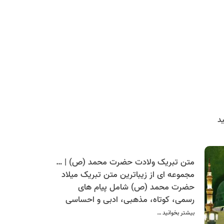
د
متن تبریک ولادت حضرت محمد (ص) | پیام های کوتاه، خاص و دلنشین
مجموعه ای از زیباترین متن تبریک میلاد
حضرت محمد (ص) شامل پیام های
رسمی، کوتاه، مذهبی، ادبی و احساسی
برای دوستان و خانواده، پیامک تبریک
بیشتر بخوانید …