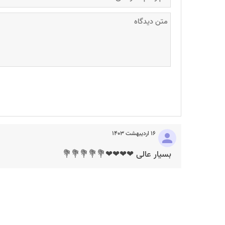
۱۶ اردیبهشت ۱۴۰۳
بسیار عالی ❤❤❤❤💐💐💐💐💐