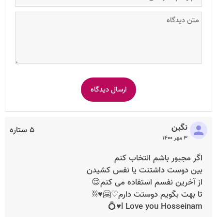
نگین
۵ ستاره
۳ مهر ۱۴۰۰
اگر مجبور باشم انتخاب کنم
بین دوست داشتنت یا نفس کشیدن
از آخرین نفسم استفاده می کنم😌
تا بهت بگویم دوستت دارم♡🤗♥️⛓️
l Love you Hosseinam♥️💍