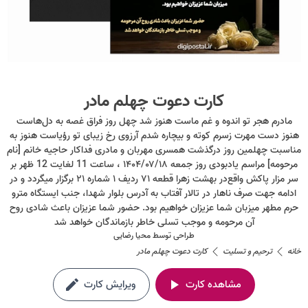
کارت دعوت چهلم مادر
مادرم هجر تو اندوه و غم ماست هنوز شد چهل روز فراق غصه به دل‌هاست
هنوز دست مهرت زسرم کوته و بیچاره شدم آرزوی رخ زیبای تو رؤیاست هنوز به
مناسبت چهلمین روز درگذشت همسری مهربان و مادری فداکار حاجیه خانم [نام
مرحومه] مراسم یادبودی روز جمعه ۱۴۰۴/۰۷/۱۸ ، ساعت 11 لغایت 12 ظهر بر
سر مزار پاکش واقع‌در بهشت زهرا قطعه ۷۱ ردیف ۱ شماره ۲۱ برگزار میگردد و در
ادامه جهت صرف ناهار در تالار آفتاب به آدرس بلوار شهدا، جنب ایستگاه مترو
حرم مطهر میزبان شما عزیزان خواهیم بود. حضور شما عزیزان باعث شادی روح
آن مرحومه و موجب تسلی خاطر بازماندگان خواهد شد
طراحی توسط
محیا رضایی
خانه
ترحیم و تسلیت
کارت دعوت چهلم مادر
مشاهده کارت
ویرایش کارت