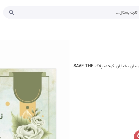
جشن حنابندان نام عروس نام داماد از ساعت ۱۵ الی ۱۷:۳۰ تهران، میدان، خیابان کوچه، پلاک SAVE THE