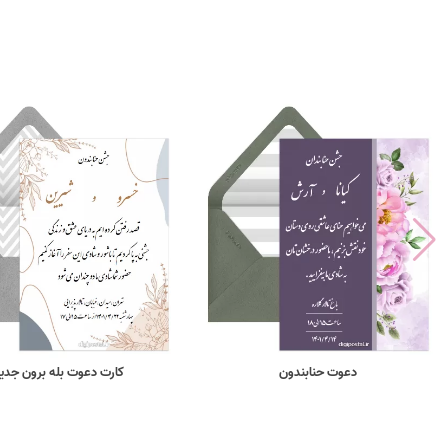
دعوت حنابندون
کارت دعوت بله برون جدی