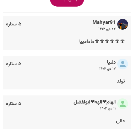
Mahyar91
۵ ستاره
۲۲ دی ۱۴۰۲
🍄🍄🍄🍄🍄🍄مامامییا
دلنیا
۵ ستاره
۱۷ دی ۱۴۰۲
تولد
الهام❤الهه❤ابولفضل
۵ ستاره
۱۱ دی ۱۴۰۲
عالی