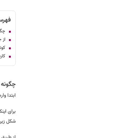
فهرس
چگو
از 
کوت
کار
چگونه 
ابتدا وا
برای این
شکل زیر
از طریق 