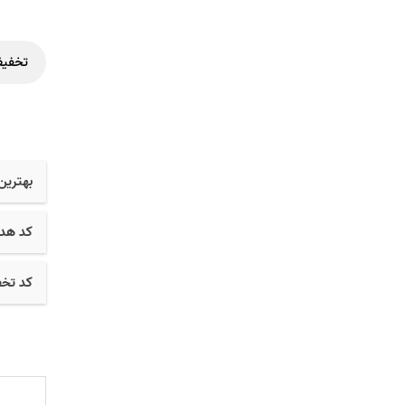
تخفیف
بهترین
کد هدی
کد تخف