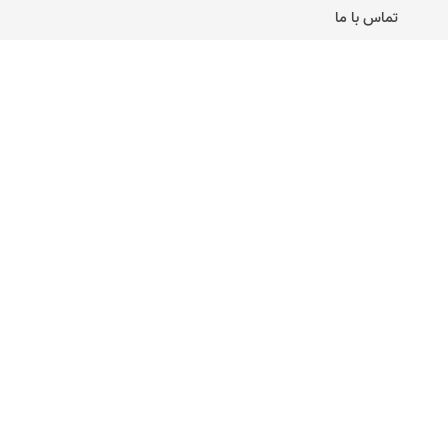
تماس با ما
وبلاگ
کارت عروسی آنلاین
متن برای کارت پستال
متن تبریک تولد
متن تبریک تولد مرداد ماهی
کارت ترحیم دیجیتال
تحصیل و آموزش