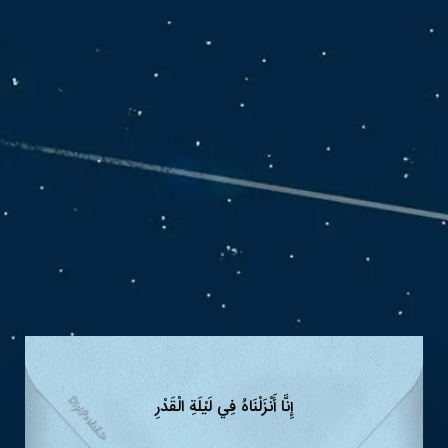
إِنَّا أَنْزَلْنَاهُ فِي لَيْلَةِ الْقَدْرِ